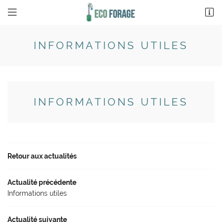
13 avenue de l’Aygu
26200 Montélimar
INFORMATIONS UTILES
04 75 00 99 76
INFORMATIONS UTILES
Retour aux actualités
Actualité précédente
Informations utiles
Actualité suivante