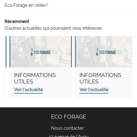
Eco Forage en vidéo !
Récemment
D'autres actualités qui pourraient vous intéresser
INFORMATIONS
INFORMATIONS
13 
UTILES
UTILES
26
Voir l'actualité
Voir l'actualité
A
ECO FORAGE
Nous contacter :
13 avenue de l’Aygu