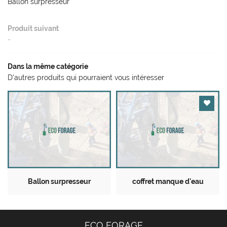
Ballon surpresseur
Produit suivant
13 
-
26
A
Dans la même catégorie
D'autres produits qui pourraient vous intéresser

Ballon surpresseur
coffret manque d'eau
ECO FORAGE