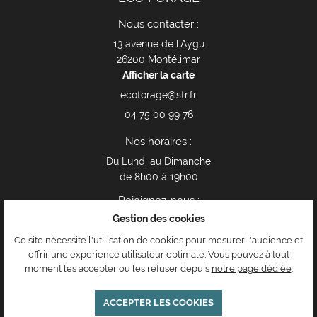
Nous contacter :
13 avenue de l’Aygu
26200 Montélimar
Afficher la carte
04 75 00 99 76
Nos horaires :
Du Lundi au Dimanche
de 8h00 à 19h00
Rejoignez-nous :
Gestion des cookies
Ce site nécessite l'utilisation de cookies pour mesurer l'audience et
offrir une experience utilisateur optimale. Vous pouvez à tout
Mentions Légales
moment les accepter ou les refuser depuis
notre page dédiée
.
Conditions générales d'utilisation
Politique de confidentialité
Gestion des cookies
ACCEPTER LES COOKIES