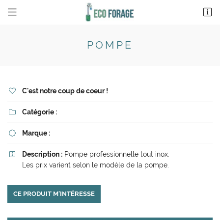
13 avenue de l’Aygu
26200 Montélimar
POMPE
04 75 00 99 76
C'est notre coup de coeur !

Catégorie :

Marque :

Description :
Pompe professionnelle tout inox.

Les prix varient selon le modèle de la pompe.
CE PRODUIT M'INTÉRESSE